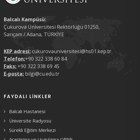
Balcalı Kampüsü:
Çukurova Üniversitesi Rektörlüğü 01250,
Sarıçam / Adana, TÜRKİYE
KEP adresi:
cukurovauniversitesi@hs01.kep.tr
Telefon:
+90 322 338 60 84
Faks:
+90 322 338 69 45
E-posta:
bilgi@cu.edu.tr
FAYDALI LINKLER
Balcalı Hastanesi
Üniversite Radyosu
Sürekli Eğitim Merkezi
Araştırma ve Uygulama Çiftliği